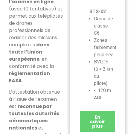
l’examen en ligne
(avec 10 tentatives) et
STS-02
permet aux télépilotes
Drone de
de drones
classe
professionnels de
C6
réaliser des missions
Zones
complexes
dans
faiblement
toute l’Union
peuplées
européenne
, en
BVLOS
conformité avec la
(à < 2 km
réglementation
du
EASA
.
pilote)
< 120 m
L’attestation obtenue
AGL
à l’issue de l’examen
est
reconnue par
toutes les autorités
En
aéronautiques
savoir
plus
nationales
et