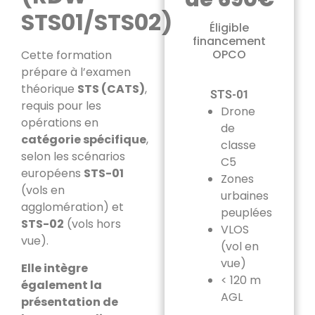
STS01/STS02)
Éligible
financement
OPCO
Cette formation
prépare à l’examen
théorique
STS (CATS)
,
STS-01
requis pour les
Drone
opérations en
de
catégorie spécifique
,
classe
selon les scénarios
C5
européens
STS-01
Zones
(vols en
urbaines
agglomération) et
peuplées
STS-02
(vols hors
VLOS
vue).
(vol en
vue)
Elle intègre
< 120 m
également la
AGL
présentation de