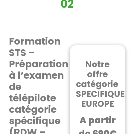
02
Formation
STS –
Préparation
Notre
à l’examen
offre
catégorie
de
SPECIFIQUE
télépilote
EUROPE
catégorie
spécifique
A partir
(RDW –
de 690€