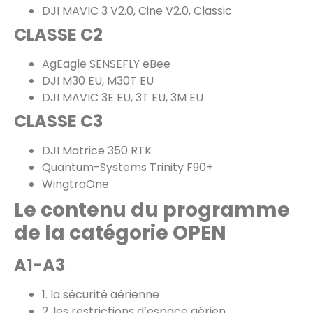
DJI MAVIC 3 V2.0, Cine V2.0, Classic
CLASSE C2
AgEagle SENSEFLY eBee
DJI M30 EU, M30T EU
DJI MAVIC 3E EU, 3T EU, 3M EU
CLASSE C3
DJI Matrice 350 RTK
Quantum-Systems Trinity F90+
WingtraOne
Le
contenu
du programme
de la catégorie OPEN
A1-A3
1. la sécurité aérienne
2. les restrictions d’espace aérien